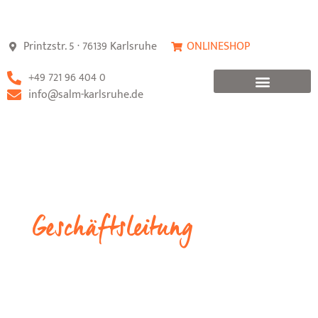
Printzstr. 5 · 76139 Karlsruhe
ONLINESHOP
+49 721 96 404 0
info@salm-karlsruhe.de
FORMULAR STÖRUNGSMELDUNG
Geschäftsleitung