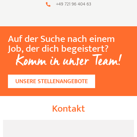
+49 721 96 404 63
Auf der Suche nach einem
Job, der dich begeistert?
Komm in unser Team!
UNSERE STELLENANGEBOTE
Kontakt